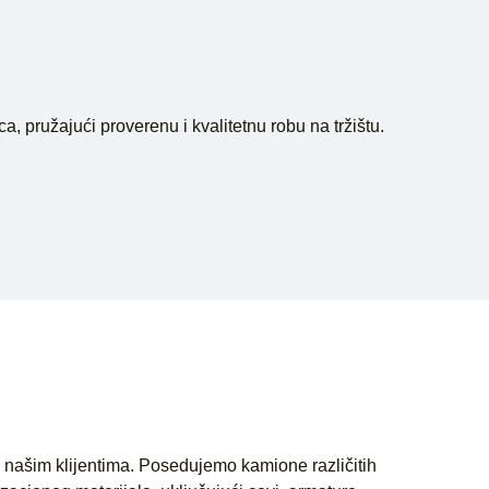
, pružajući proverenu i kvalitetnu robu na tržištu.
našim klijentima. Posedujemo kamione različitih