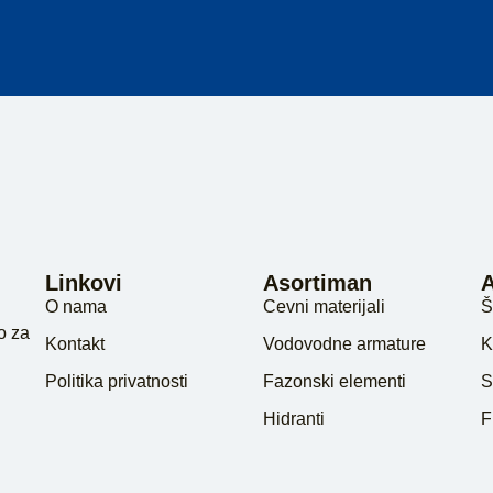
Linkovi
Asortiman
O nama
Cevni materijali
Š
o za
Kontakt
Vodovodne armature
K
Politika privatnosti
Fazonski elementi
S
Hidranti
F