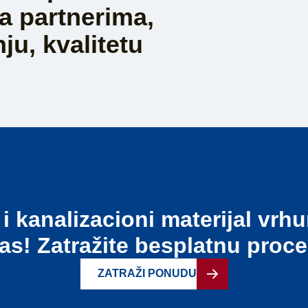
a partnerima,
u, kvalitetu
i kanalizacioni materijal vrhu
as! Zatražite besplatnu proc
ZATRAŽI PONUDU