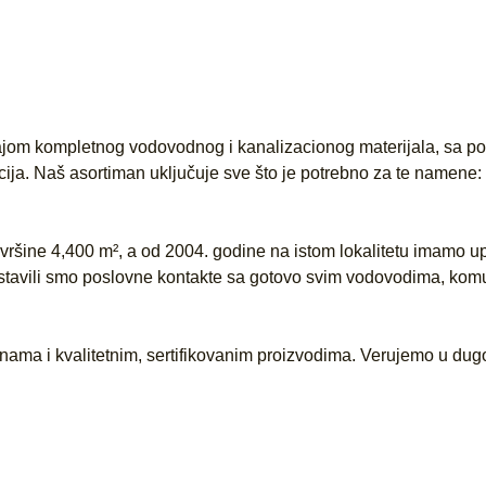
ajom kompletnog vodovodnog i kanalizacionog materijala, sa p
cija. Naš asortiman uključuje sve što je potrebno za te namene: c
šine 4,400 m², a od 2004. godine na istom lokalitetu imamo u
postavili smo poslovne kontakte sa gotovo svim vodovodima, ko
ma i kvalitetnim, sertifikovanim proizvodima. Verujemo u dugoro