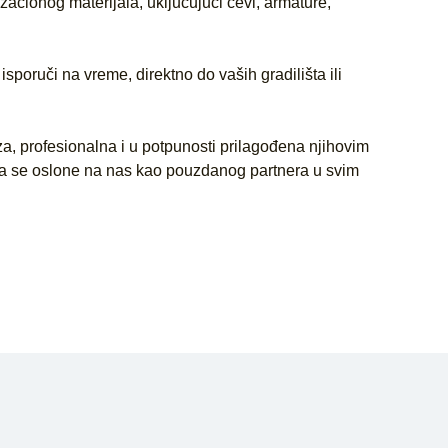
zacionog materijala, uključujući cevi, armature,
poruči na vreme, direktno do vaših gradilišta ili
a, profesionalna i u potpunosti prilagođena njihovim
da se oslone na nas kao pouzdanog partnera u svim