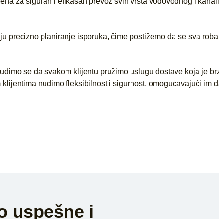
ođena za siguran i efikasan prevoz svih vrsta vodovodnog i kanali
ju precizno planiranje isporuka, čime postižemo da se sva roba is
trudimo se da svakom klijentu pružimo uslugu dostave koja je brz
lijentima nudimo fleksibilnost i sigurnost, omogućavajući im 
o uspešne i