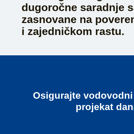
dugoročne saradnje s
zasnovane na poverenj
i zajedničkom rastu.
Osigurajte vodovodni 
projekat dan