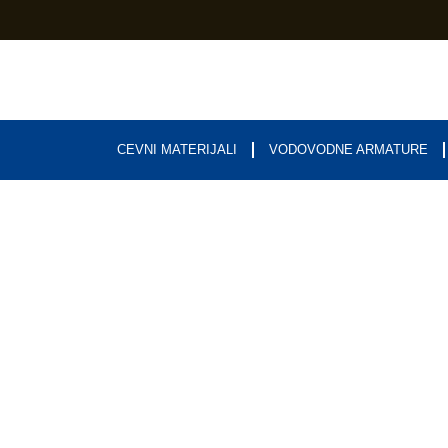
CEVNI MATERIJALI
VODOVODNE ARMATURE
Uniprogres – Trad