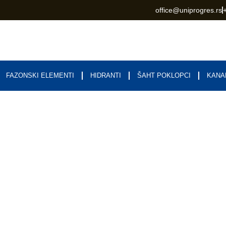
office@uniprogres.rs
FAZONSKI ELEMENTI
HIDRANTI
ŠAHT POKLOPCI
KANA
icija i kvalitet kao