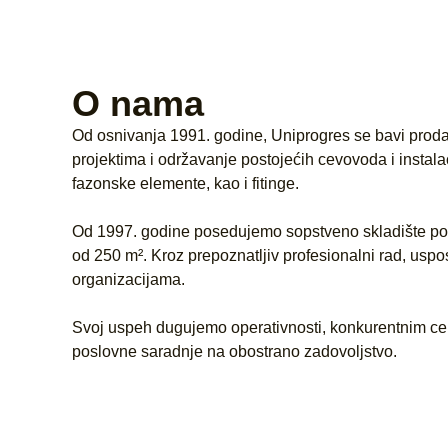
O nama
Od osnivanja 1991. godine, Uniprogres se bavi prod
projektima i održavanje postojećih cevovoda i instala
fazonske elemente, kao i fitinge.
Od 1997. godine posedujemo sopstveno skladište povr
od 250 m². Kroz prepoznatljiv profesionalni rad, us
organizacijama.
Svoj uspeh dugujemo operativnosti, konkurentnim cena
poslovne saradnje na obostrano zadovoljstvo.