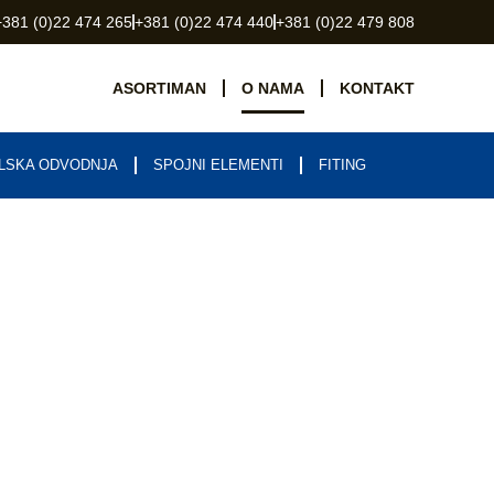
+381 (0)22 474 265
+381 (0)22 474 440
+381 (0)22 479 808
ASORTIMAN
O NAMA
KONTAKT
LSKA ODVODNJA
SPOJNI ELEMENTI
FITING
 garant