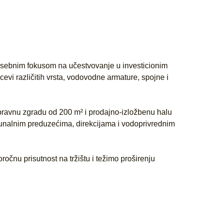
osebnim fokusom na učestvovanje u investicionim
evi različitih vrsta, vodovodne armature, spojne i
pravnu zgradu od 200 m² i prodajno-izložbenu halu
munalnim preduzećima, direkcijama i vodoprivrednim
čnu prisutnost na tržištu i težimo proširenju