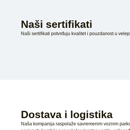
Naši sertifikati
Naši sertifikati potvrđuju kvalitet i pouzdanost u vel
Dostava i logistika
Naša kompanija raspolaže savremenim voznim parkom 