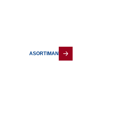
uspeha Vašeg pr
Sa dugogodišnjim iskustvom i posvećenošću kvalitetu
za cevne sisteme, spojne i fazonske elemente, kao i
pouzdana rešenja, profesionalnu podršku i proizvode k
ASORTIMAN