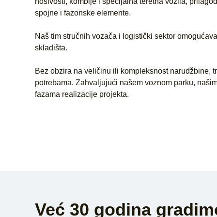
nosivosti, kombije i specijalna teretna vozila, prilag
spojne i fazonske elemente.
Naš tim stručnih vozača i logistički sektor omogućava
skladišta.
Bez obzira na veličinu ili kompleksnost narudžbine, 
potrebama. Zahvaljujući našem voznom parku, našim k
fazama realizacije projekta.
Već 30 godina gradim